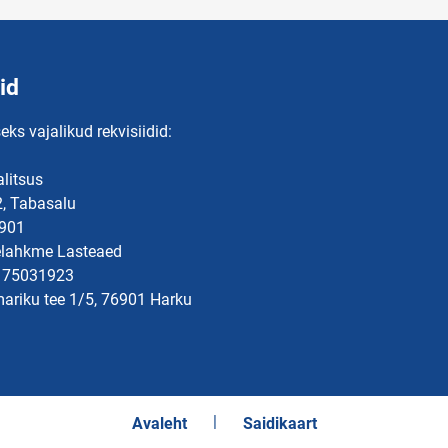
id
eks vajalikud rekvisiidid:
litsus
2, Tabasalu
901
elahkme Lasteaed
: 75031923
ariku tee 1/5, 76901 Harku
Avaleht
Saidikaart