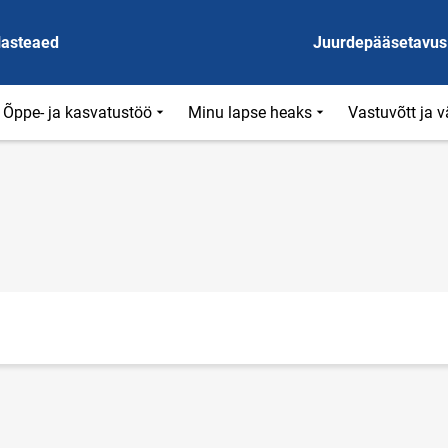
lasteaed
Juurdepääsetavus
Õppe- ja kasvatustöö
Minu lapse heaks
Vastuvõtt ja 