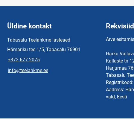
Üldine kontakt
Rekvisiid
Arve esitamis
Tabasalu Teelahkme lasteaed
Hämariku tee 1/5, Tabasalu 76901
Harku Vallava
+372 677 2075
Kallaste tn 1
Harjumaa 76
info@teelahkme.ee
Tabasalu Te
Registrikood
Aadress: Häm
vald, Eesti