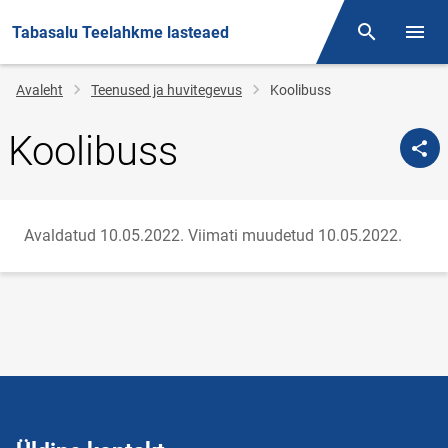
Tabasalu Teelahkme lasteaed
Otsing
Menüü
Jälglink
Avaleht
Teenused ja huvitegevus
Koolibuss
Koolibuss
Avaldatud 10.05.2022.
Viimati muudetud 10.05.2022.