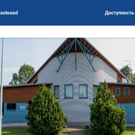
lasteaed
Доступность