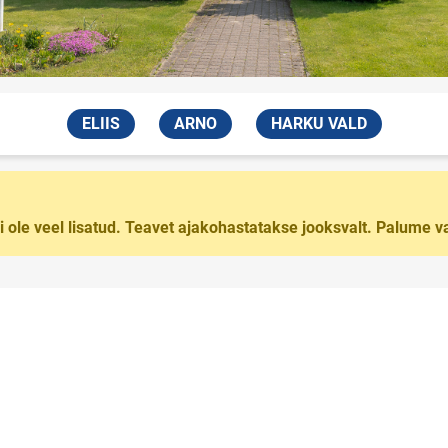
ELIIS
ARNO
HARKU VALD
ei ole veel lisatud. Teavet ajakohastatakse jooksvalt. Palume