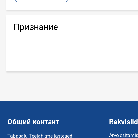
Признание
Общий контакт
Rekvisiid
Arve esitamis
Tabasalu Teelahkme lasteaed